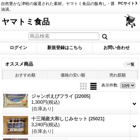
自然豊かな津軽の厳選された素材。ヤマトミ食品の飯寿し・醤
PCサイト
油漬。
ヤマトミ食品
ログイン
新規登録はこちら
お問い合わせ
オススメ商品
一覧
おすすめ順
価格の安い順
売れ筋順
表示件数
:
ジャンボえびフライ
[22005]
1,300円
(税込)
[在庫あり]
十三湖産大和しじみセット
[25021]
3,240円
(税込)
[在庫あり]