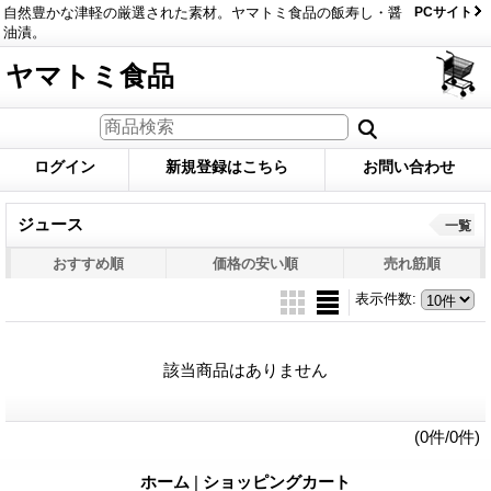
自然豊かな津軽の厳選された素材。ヤマトミ食品の飯寿し・醤
PCサイト
油漬。
ヤマトミ食品
ログイン
新規登録はこちら
お問い合わせ
ジュース
一覧
おすすめ順
価格の安い順
売れ筋順
表示件数
:
該当商品はありません
(0件/0件)
ホーム
|
ショッピングカート