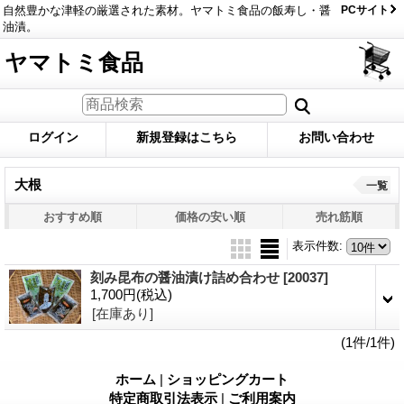
自然豊かな津軽の厳選された素材。ヤマトミ食品の飯寿し・醤
PCサイト
油漬。
ヤマトミ食品
ログイン
新規登録はこちら
お問い合わせ
大根
一覧
おすすめ順
価格の安い順
売れ筋順
表示件数
:
刻み昆布の醤油漬け詰め合わせ
[20037]
1,700円
(税込)
[在庫あり]
(1件/1件)
ホーム
|
ショッピングカート
特定商取引法表示
|
ご利用案内