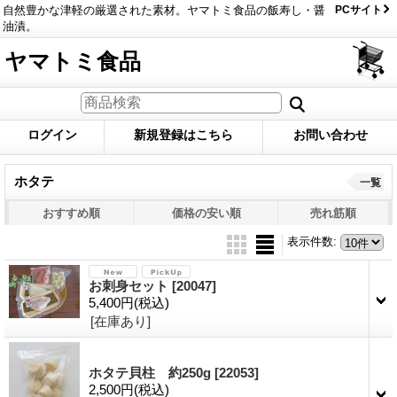
自然豊かな津軽の厳選された素材。ヤマトミ食品の飯寿し・醤
PCサイト
油漬。
ヤマトミ食品
ログイン
新規登録はこちら
お問い合わせ
ホタテ
一覧
おすすめ順
価格の安い順
売れ筋順
表示件数
:
お刺身セット
[20047]
5,400円
(税込)
[在庫あり]
ホタテ貝柱 約250g
[22053]
2,500円
(税込)