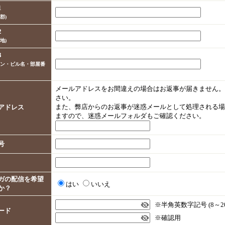
1
郡)
2
地)
3
ョン・ビル名・部屋番
メールアドレスをお間違えの場合はお返事が届きません。
さい。
また、弊店からのお返事が迷惑メールとして処理される場
アドレス
ますので、迷惑メールフォルダもご確認ください。
号
ガの配信を希望
はい
いいえ
か？
※半角英数字記号 (8～2
ード
※確認用