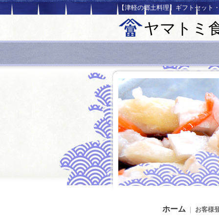
【津軽の郷土料理】ギフトセット
ヤマトミ
ホーム
｜
お客様