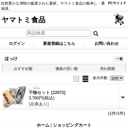
自然豊かな津軽の厳選された素材。ヤマトミ食品の飯寿し・醤
PCサイト
油漬。
ヤマトミ食品
ログイン
新規登録はこちら
お問い合わせ
ほっけ
一覧
おすすめ順
価格の安い順
売れ筋順
表示件数
:
干物セット
[22072]
3,780円
(税込)
[在庫あり]
(1件/1件)
ホーム
|
ショッピングカート