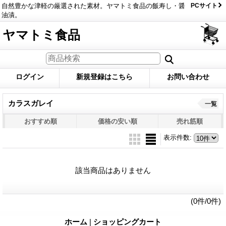
自然豊かな津軽の厳選された素材。ヤマトミ食品の飯寿し・醤
PCサイト
油漬。
ヤマトミ食品
ログイン
新規登録はこちら
お問い合わせ
カラスガレイ
一覧
おすすめ順
価格の安い順
売れ筋順
表示件数
:
該当商品はありません
(0件/0件)
ホーム
|
ショッピングカート