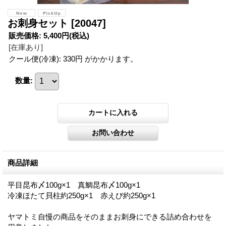
お刺身セット
[20047]
販売価格
:
5,400円
(税込)
[在庫あり]
クール便(冷凍): 330円 がかかります。
数量
:
商品詳細
平目昆布〆100g×1 真鯛昆布〆100g×1
冷凍ほたて貝柱約250g×1 赤えび約250g×1
ヤマトミ自慢の商品をそのままお刺身にできる詰め合わせを