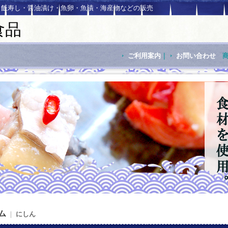
・飯寿し・醤油漬け・魚卵・魚漬・海産物などの販売
食品
ご利用案内
｜
お問い合わせ
ム
｜
にしん