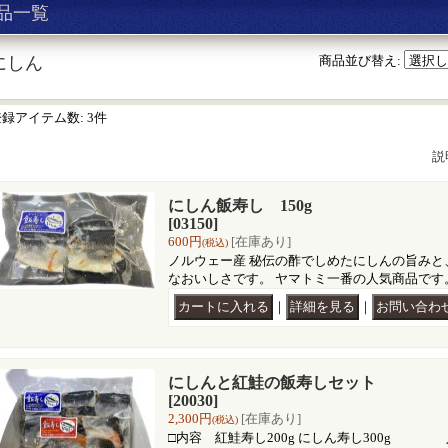
品一覧
にしん
商品並び替え
:
登録アイテム数
:
3件
説
にしん飯寿し 150g
[03150]
600円
[在庫あり]
(税込)
ノルウェー産 秘伝の酢でしめたにしんの旨みと
なおいしさです。 ヤマトミ一番の人気商品です
｜
｜
にしんと紅鮭の飯寿しセット
[20030]
2,300円
[在庫あり]
(税込)
□内容 紅鮭寿し200g にしん寿し300g