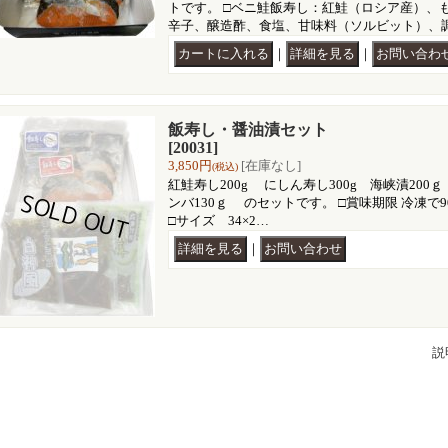
トです。 □ベニ鮭飯寿し：紅鮭（ロシア産）、
辛子、醸造酢、食塩、甘味料（ソルビット）、
｜
｜
飯寿し・醤油漬セット
[20031]
3,850円
[在庫なし]
(税込)
紅鮭寿し200g にしん寿し300g 海峡漬200
ンバ130ｇ のセットです。 □賞味期限 冷凍で9
□サイズ 34×2…
｜
説