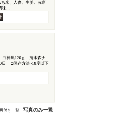
もち米、人参、生姜、赤唐
調味…
ｇ 白神風120ｇ 清水森ナ
0日 □保存方法 -18度以下
写真のみ一覧
明付き一覧