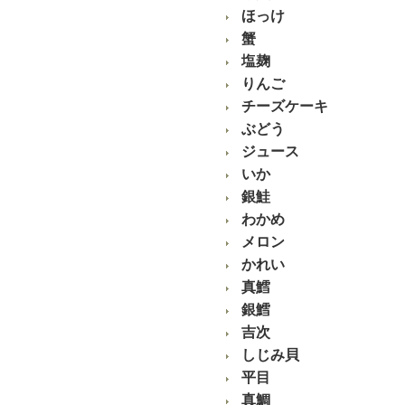
ほっけ
蟹
塩麹
りんご
チーズケーキ
ぶどう
ジュース
いか
銀鮭
わかめ
メロン
かれい
真鱈
銀鱈
吉次
しじみ貝
平目
真鯛