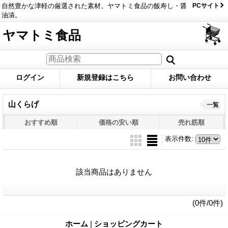
自然豊かな津軽の厳選された素材。ヤマトミ食品の飯寿し・醤
PCサイト
油漬。
ヤマトミ食品
ログイン
新規登録はこちら
お問い合わせ
山くらげ
一覧
おすすめ順
価格の安い順
売れ筋順
表示件数
:
該当商品はありません
(0件/0件)
ホーム
|
ショッピングカート