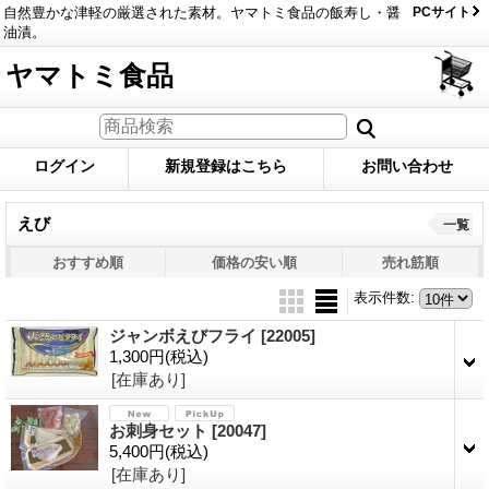
自然豊かな津軽の厳選された素材。ヤマトミ食品の飯寿し・醤
PCサイト
油漬。
ヤマトミ食品
ログイン
新規登録はこちら
お問い合わせ
えび
一覧
おすすめ順
価格の安い順
売れ筋順
表示件数
:
ジャンボえびフライ
[22005]
1,300円
(税込)
[在庫あり]
お刺身セット
[20047]
5,400円
(税込)
[在庫あり]