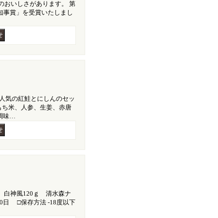
のおいしさがあります。 第
知事賞」を受賞いたしまし
 人気の紅鮭とにしんのセッ
もち米、人参、生姜、赤唐
調味…
ｇ 白神風120ｇ 清水森ナ
0日 □保存方法 -18度以下