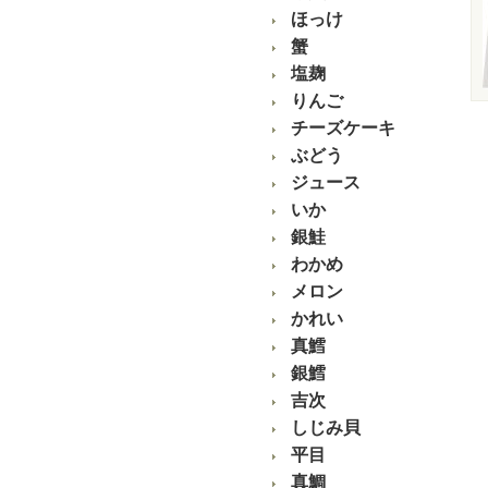
ほっけ
蟹
塩麹
りんご
チーズケーキ
ぶどう
ジュース
いか
銀鮭
わかめ
メロン
かれい
真鱈
銀鱈
吉次
しじみ貝
平目
真鯛