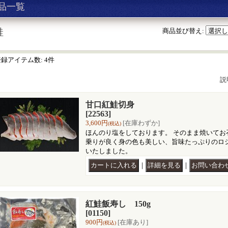
品一覧
鮭
商品並び替え
:
登録アイテム数
:
4件
説
甘口紅鮭切身
[22563]
3,600円
[在庫わずか]
(税込)
ほんのり塩をしております。 そのまま焼いてお
乗りが良く身の色も美しい、旨味たっぷりのロ
いたしました。
｜
｜
紅鮭飯寿し 150g
[01150]
900円
[在庫あり]
(税込)