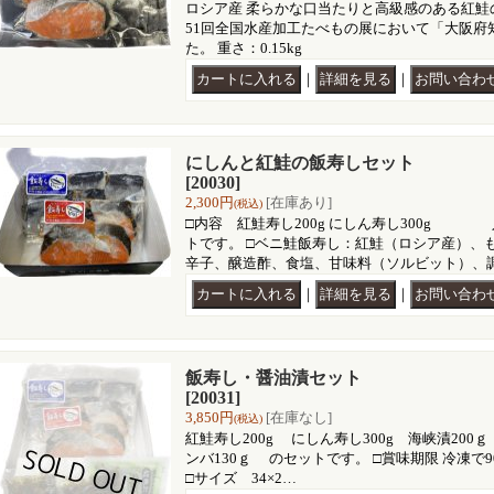
ロシア産 柔らかな口当たりと高級感のある紅鮭
51回全国水産加工たべもの展において「大阪府
た。 重さ：0.15kg
｜
｜
にしんと紅鮭の飯寿しセット
[20030]
2,300円
[在庫あり]
(税込)
□内容 紅鮭寿し200g にしん寿し300g
トです。 □ベニ鮭飯寿し：紅鮭（ロシア産）、
辛子、醸造酢、食塩、甘味料（ソルビット）、
｜
｜
飯寿し・醤油漬セット
[20031]
3,850円
[在庫なし]
(税込)
紅鮭寿し200g にしん寿し300g 海峡漬200
ンバ130ｇ のセットです。 □賞味期限 冷凍で9
□サイズ 34×2…