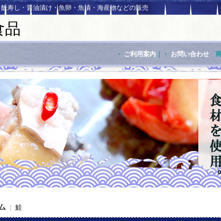
・飯寿し・醤油漬け・魚卵・魚漬・海産物などの販売
食品
ご利用案内
｜
お問い合わせ
ム
｜
鮭