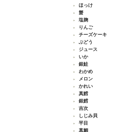
ほっけ
蟹
塩麹
りんご
チーズケーキ
ぶどう
ジュース
いか
銀鮭
わかめ
メロン
かれい
真鱈
銀鱈
吉次
しじみ貝
平目
真鯛