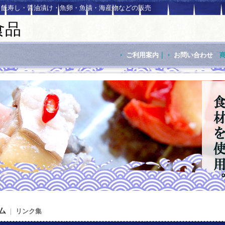
・飯寿し・醤油漬け・魚卵・魚漬・海産物などの販売
食品
ご利用案内
｜
お問い合わせ
ム
｜
リンク集