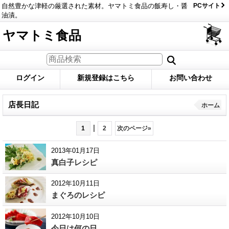
自然豊かな津軽の厳選された素材。ヤマトミ食品の飯寿し・醤
PCサイト
油漬。
ヤマトミ食品
ログイン
新規登録はこちら
お問い合わせ
店長日記
ホーム
|
1
2
次のページ
»
2013年01月17日
真白子レシピ
2012年10月11日
まぐろのレシピ
2012年10月10日
今日は何の日