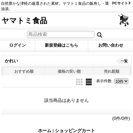
自然豊かな津軽の厳選された素材。ヤマトミ食品の飯寿し・醤
PCサイト
油漬。
ヤマトミ食品
ログイン
新規登録はこちら
お問い合わせ
かれい
一覧
おすすめ順
価格の安い順
売れ筋順
表示件数
:
該当商品はありません
(0件/0件)
ホーム
|
ショッピングカート