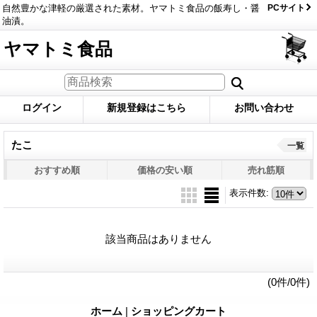
自然豊かな津軽の厳選された素材。ヤマトミ食品の飯寿し・醤
PCサイト
油漬。
ヤマトミ食品
ログイン
新規登録はこちら
お問い合わせ
たこ
一覧
おすすめ順
価格の安い順
売れ筋順
表示件数
:
該当商品はありません
(0件/0件)
ホーム
|
ショッピングカート