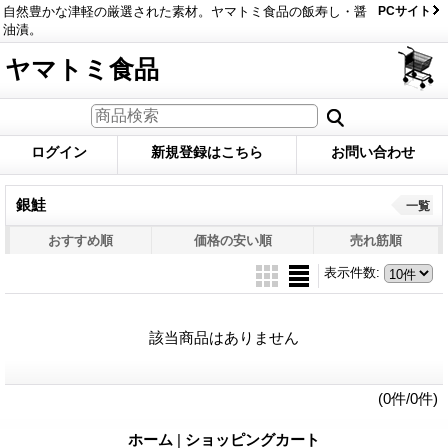
自然豊かな津軽の厳選された素材。ヤマトミ食品の飯寿し・醤
PCサイト
油漬。
ヤマトミ食品
ログイン
新規登録はこちら
お問い合わせ
銀鮭
一覧
おすすめ順
価格の安い順
売れ筋順
表示件数
:
該当商品はありません
(0件/0件)
ホーム
|
ショッピングカート