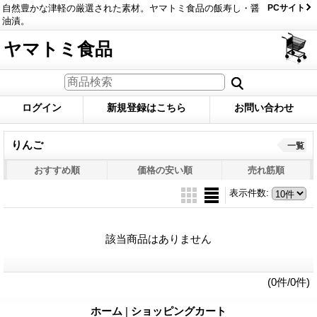
自然豊かな津軽の厳選された素材。ヤマトミ食品の飯寿し・醤
PCサイト
油漬。
ヤマトミ食品
ログイン
新規登録はこちら
お問い合わせ
りんご
一覧
おすすめ順
価格の安い順
売れ筋順
表示件数
:
該当商品はありません
(0件/0件)
ホーム
|
ショッピングカート