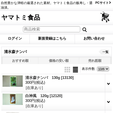
自然豊かな津軽の厳選された素材。ヤマトミ食品の飯寿し・醤
PCサイト
油漬。
ヤマトミ食品
ログイン
新規登録はこちら
お問い合わせ
清水森ナンバ
一覧
おすすめ順
価格の安い順
売れ筋順
表示件数
:
清水森ナンバ 130g
[13130]
300円
(税込)
[在庫あり]
白神風 120g
[12120]
300円
(税込)
[在庫あり]