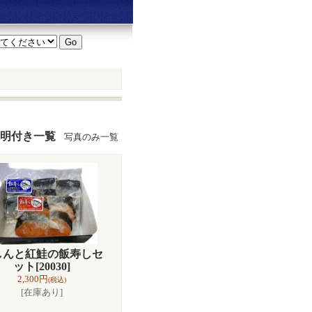
明付き一覧
写真のみ一覧
しんと紅鮭の飯寿しセ
ット
[20030]
2,300円
(税込)
[在庫あり]