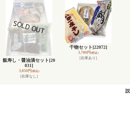
干物セット
[22072]
3,780円
(税込)
[在庫あり]
飯寿し・醤油漬セット
[20
031]
3,850円
(税込)
[在庫なし]
説