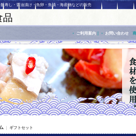
・飯寿し・醤油漬け・魚卵・魚漬・海産物などの販売
食品
ご利用案内
｜
お問い合わせ
ム
｜
ギフトセット