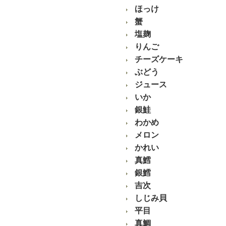
ほっけ
蟹
塩麹
りんご
チーズケーキ
ぶどう
ジュース
いか
銀鮭
わかめ
メロン
かれい
真鱈
銀鱈
吉次
しじみ貝
平目
真鯛