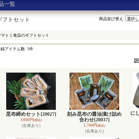
品一覧
ギフトセット
商品並び替え
:
ヤマトミ食品のギフトセット
登録アイテム数
:
5件
説
に
昆布締めセット
[20027]
刻み昆布の醤油漬け詰め
合わせ
[20037]
3,000円
(税込)
1,700円
[在庫あり]
(税込)
[在庫あり]